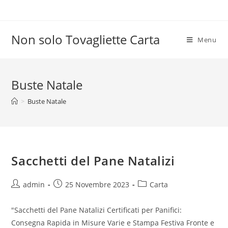
Salta
al
contenuto
Non solo Tovagliette Carta
Menu
Buste Natale
>
Buste Natale
Sacchetti del Pane Natalizi
Autore
Articolo
Categoria
admin
25 Novembre 2023
Carta
dell'articolo:
pubblicato:
dell'articolo:
"Sacchetti del Pane Natalizi Certificati per Panifici:
Consegna Rapida in Misure Varie e Stampa Festiva Fronte e