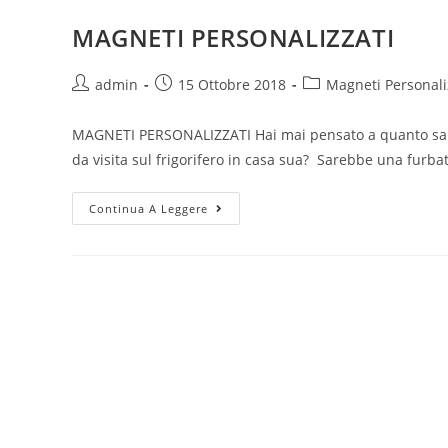
MAGNETI PERSONALIZZATI
Autore
Articolo
Categoria
admin
15 Ottobre 2018
Magneti Personali
dell'articolo:
pubblicato:
dell'articolo:
MAGNETI PERSONALIZZATI Hai mai pensato a quanto sarebb
da visita sul frigorifero in casa sua? Sarebbe una furb
MAGNETI
Continua A Leggere
PERSONALIZZATI