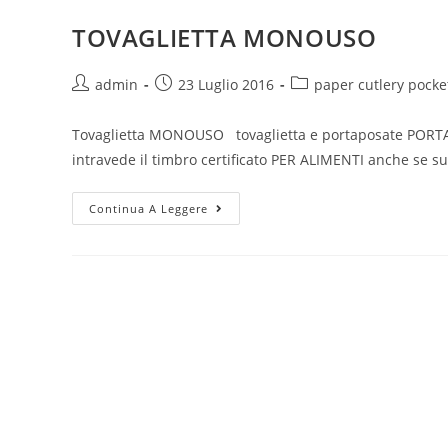
TOVAGLIETTA MONOUSO
Autore
Articolo
Categoria
admin
23 Luglio 2016
paper cutlery pocke
dell'articolo:
pubblicato:
dell'articolo:
Tovaglietta MONOUSO tovaglietta e portaposate PORT
intravede il timbro certificato PER ALIMENTI anche s
TOVAGLIETTA
Continua A Leggere
MONOUSO