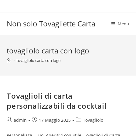
Salta
al
contenuto
Non solo Tovagliette Carta
Menu
tovagliolo carta con logo
>
tovagliolo carta con logo
Tovaglioli di carta
personalizzabili da cocktail
Autore
Articolo
Categoria
admin
17 Maggio 2025
Tovagliolo
dell'articolo:
pubblicato:
dell'articolo:
Personalizza i Tuoi Aperitivi con Stile: Tovaglioli di Carta