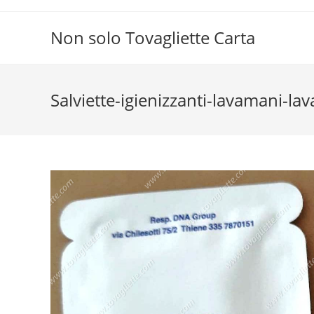
Salta
al
Non solo Tovagliette Carta
contenuto
Salviette-igienizzanti-lavamani-l