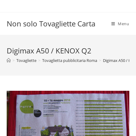
Salta
al
contenuto
Non solo Tovagliette Carta
Menu
Digimax A50 / KENOX Q2
>
Tovagliette
>
Tovaglietta pubblicitaria Roma
>
Digimax A50 / KE